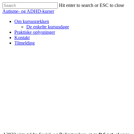
Skip
Hit enter to search or ESC to close
to
Close
Autisme- og ADHD-kurser
main
Search
content
Menu
Om kursusrækken
De enkelte kursusdage
Praktiske oplysninger
Kontakt
Tilmelding