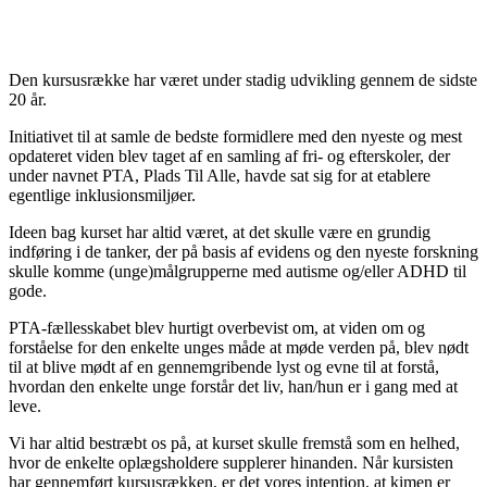
Den kursusrække har været under stadig udvikling gennem de sidste
20 år.
Initiativet til at samle de bedste formidlere med den nyeste og mest
opdateret viden blev taget af en samling af fri- og efterskoler, der
under navnet PTA, Plads Til Alle, havde sat sig for at etablere
egentlige inklusionsmiljøer.
Ideen bag kurset har altid været, at det skulle være en grundig
indføring i de tanker, der på basis af evidens og den nyeste forskning
skulle komme (unge)målgrupperne med autisme og/eller ADHD til
gode.
PTA-fællesskabet blev hurtigt overbevist om, at viden om og
forståelse for den enkelte unges måde at møde verden på, blev nødt
til at blive mødt af en gennemgribende lyst og evne til at forstå,
hvordan den enkelte unge forstår det liv, han/hun er i gang med at
leve.
Vi har altid bestræbt os på, at kurset skulle fremstå som en helhed,
hvor de enkelte oplægsholdere supplerer hinanden. Når kursisten
har gennemført kursusrækken, er det vores intention, at kimen er