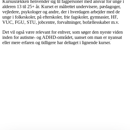
Kursusrækken henvender sig til fagpersoner med ansvar for unge i
alderen 13 til 25+ år. Kurset er målrettet undervisere, pædagoger,
vejledere, psykologer og andre, der i hverdagen arbejder med de
unge i folkeskoler, på efterskoler, frie fagskoler, gymnasier, HF,
VUC, FGU, STU, jobcentre, forvaltninger, bofællesskaber m.v.
Det vil også være relevant for enhver, som søger den nyeste viden
inden for autisme- og ADHD-området, uanset om man er nyansat
eller mere erfaren og tidligere har deltaget i lignende kurser.