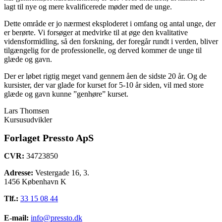
lagt til nye og mere kvalificerede møder med de unge.
Dette område er jo nærmest eksploderet i omfang og antal unge, der
er berørte. Vi forsøger at medvirke til at øge den kvalitative
vidensformidling, så den forskning, der foregår rundt i verden, bliver
tilgængelig for de professionelle, og derved kommer de unge til
glæde og gavn.
Der er løbet rigtig meget vand gennem åen de sidste 20 år. Og de
kursister, der var glade for kurset for 5-10 år siden, vil med store
glæde og gavn kunne ”genhøre” kurset.
Lars Thomsen
Kursusudvikler
Forlaget Pressto ApS
CVR:
34723850
Adresse:
Vestergade 16, 3.
1456 København K
Tlf.:
33 15 08 44
E-mail:
info@pressto.dk