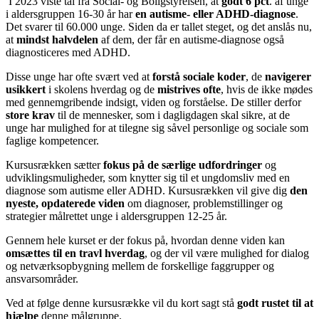
I 2023 viste tal fra Social- og Boligstyrelsen, at
godt 6 pct
. af unge
i aldersgruppen 16-30 år har
en autisme- eller ADHD-diagnose
.
Det svarer til 60.000 unge. Siden da er tallet steget, og det anslås nu,
at
mindst halvdelen
af dem, der får en autisme-diagnose også
diagnosticeres med ADHD.
Disse unge har ofte svært ved at
forstå sociale koder
, de
navigerer
usikkert
i skolens hverdag og de
mistrives ofte
, hvis de ikke mødes
med gennemgribende indsigt, viden og forståelse. De stiller derfor
store krav
til de mennesker, som i dagligdagen skal sikre, at de
unge har mulighed for at tilegne sig såvel personlige og sociale som
faglige kompetencer.
Kursusrækken sætter
fokus på de særlige udfordringer
og
udviklingsmuligheder, som knytter sig til et ungdomsliv med en
diagnose som autisme eller ADHD. Kursusrækken vil give dig
den
nyeste, opdaterede viden
om diagnoser, problemstillinger og
strategier målrettet unge i aldersgruppen 12-25 år.
Gennem hele kurset er der fokus på, hvordan denne viden kan
omsættes til en travl hverdag
, og der vil være mulighed for dialog
og netværksopbygning mellem de forskellige faggrupper og
ansvarsområder.
Ved at følge denne kursusrække vil du kort sagt stå
godt rustet til at
hjælpe
denne målgruppe.